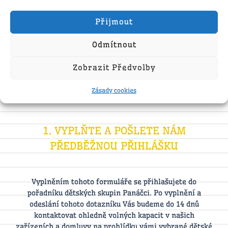
Přijmout
Odmítnout
Chcete své dítě
Zobrazit Předvolby
přihlásit?
Zásady cookies
1. VYPLŇTE A POŠLETE NÁM
PŘEDBĚŽNOU PŘIHLÁŠKU
Vyplněním tohoto formuláře se přihlašujete do
pořadníku dětských skupin Panáčci. Po vyplnění a
odeslání tohoto dotazníku Vás budeme do 14 dnů
kontaktovat ohledně volných kapacit v našich
zařízeních a domluvy na prohlídku vámi vybrané dětské