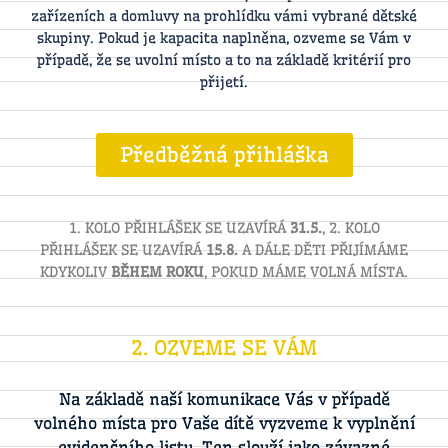
zařízeních a domluvy na prohlídku vámi vybrané dětské
skupiny. Pokud je kapacita naplněna, ozveme se Vám v
případě, že se uvolní místo a to na základě kritérií pro
přijetí.
Předběžná přihláška
1. KOLO PŘIHLÁŠEK SE UZAVÍRÁ
31.5.
, 2. KOLO
PŘIHLÁŠEK SE UZAVÍRÁ
15.8.
A DÁLE DĚTI PŘIJÍMÁME
KDYKOLIV
BĚHEM ROKU
, POKUD MÁME VOLNÁ MÍSTA.
2. OZVEME SE VÁM
Na základě naší komunikace Vás v případě
volného místa pro Vaše dítě vyzveme k vyplnění
evidenčního listu. Ten slouží jako závazné