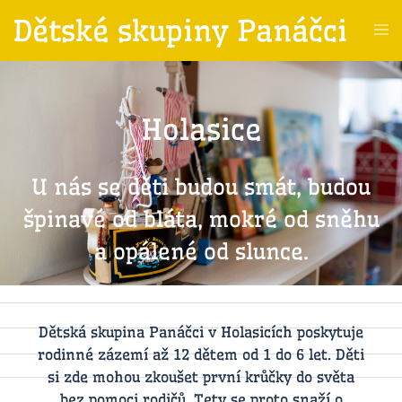
Dětské skupiny Panáčci
Holasice
U nás se děti budou smát, budou
špinavé od bláta, mokré od sněhu
a opálené od slunce.​
Dětská skupina Panáčci v Holasicích poskytuje
rodinné zázemí až 12 dětem od 1 do 6 let. Děti
si zde mohou zkoušet první krůčky do světa
bez pomoci rodičů. Tety se proto snaží o