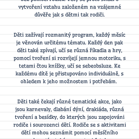
vytvoření vztahu založeném na vzájemné
důvěře jak s dětmi tak rodiči.
Děti zažívají rozmanitý program, každý měsíc
je věnován určitému tématu. Každý den pak
děti také zpívají, učí se různá říkadla a hry,
pomocí tvoření si rozvíjejí jemnou motoriku, s
tetami čtou knížky, učí se sebeobsluze. Ke
každému dítě je přistupováno individuálně, s
ohledem k jeho možnostem i potřebám.
Děti také čekají různé tematické akce, jako
jsou karnevaly, dlabání dýní, drakiáda, různá
tvoření a besídky, do kterých jsou zapojováni
rodiče i sourozenci dětí. Rodiče se s aktivitami
dětí mohou seznámit pomocí měsíčního