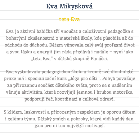
Eva Mikysková
teta Eva
Eva je aktivní babička tří vnoučat a celoživotní pedagožka s
bohatými zkušenostmi z mateřské školy, kde působila až do
odchodu do důchodu. Dětem věnovala celý svůj profesní život
a svou lásku a energii jim ráda předává i nadále – nyní jako
„teta Eva“ v dětské skupině Panáčci.
Eva vystudovala pedagogickou školu a kromě své dlouholeté
praxe má i specializační kurz „Jóga pro děti“. Pohyb považuje
za přirozenou součást dětského světa, proto se s nadšením
věnuje aktivitám, které rozvíjejí jemnou i hrubou motoriku,
podporují řeč, koordinaci a celkové zdraví.
S klidem, laskavostí a přirozeným respektem je oporou dětem
i celému týmu. Dětský smích a pokroky, které vidí každý den,
jsou pro ni tou největší motivací.