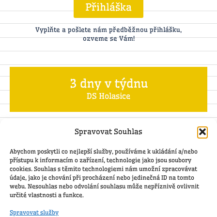
Přihláška
Vyplňte a pošlete nám předběžnou přihlášku,
ozveme se Vám!
3 dny v týdnu
DS Holasice
5990
Spravovat Souhlas
Abychom poskytli co nejlepší služby, používáme k ukládání a/nebo
přístupu k informacím o zařízení, technologie jako jsou soubory
cookies. Souhlas s těmito technologiemi nám umožní zpracovávat
pitný režim po celou dobu pobytu dítěte v dětské
údaje, jako je chování při procházení nebo jedinečná ID na tomto
skupině+ povinné pojištění odpovědnosti za újmu; pobyt
webu. Nesouhlas nebo odvolání souhlasu může nepříznivě ovlivnit
dítěte po celou provozní dobu dohodnutých dní;
určité vlastnosti a funkce.
narozeninová oslava dítěte
Spravovat služby