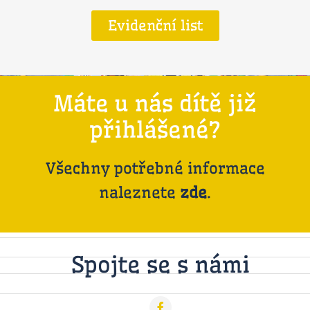
Evidenční list
Máte u nás dítě již
přihlášené?
Všechny potřebné informace
naleznete
zde
.
Spojte se s námi