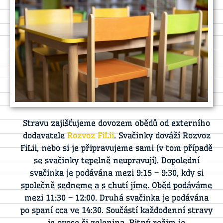
Stravu zajišťujeme dovozem obědů od externího
dodavatele
Rozvoz FiLii
. Svačinky dováží Rozvoz
FiLii, nebo si je připravujeme sami (v tom případě
se svačinky tepelně neupravují). Dopolední
svačinka je podávána mezi 9:15 – 9:30, kdy si
společně sedneme a s chutí jíme. Oběd podáváme
mezi 11:30 – 12:00. Druhá svačinka je podávána
po spaní cca ve 14:30. Součástí každodenní stravy
je ovoce či zelenina. Pitný režim je